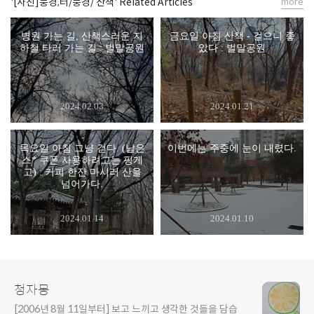
'[사진]풍경,터/풍경/ 산책' Related Articles
more
병원 가는 길, 산책스러운 지
금요일 아침 산책 - 걸으니 좋
하철 타러 가는 길 : 벌말공원
았다 : 벌말공원
2024.02.03
2024.01.21
목요일 아침 그냥 걷다. (남은
이번에는 주중에 눈이 내렸다.
스* 쿠폰 사용하려고는 핑게
고) : 커피 한잔 마시러 산을
넘어가다.
2024.01.14
2024.01.10
청자몽
[2006년 8월 11일부터] 보고 느끼고 생각한 것들을 담습