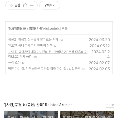
공감
구독하기
'
[사진]풍경,터
>
풍경/ 산책
' 카테고리의 다른 글
2024.03.20
봄꽃2 : 황금빛 산수유와 향기로운 매화
(0)
2024.03.12
일요일, 동네 크게크게 한바퀴 산책
(0)
2024.02.2
눈이 참 그림처럼 내렸다 : 전날 진눈깨비(2.21)부터 다음날 아
4
침(2.22)까지 풍경
(0)
2024.02.07
눈이 오다
(0)
2024.02.03
병원 가는 길, 산책스러운 지하철 타러 가는 길 : 벌말공원
(0)
'[사진]풍경,터/풍경/ 산책' Related Articles
more
봄꽃2 : 황금빛 산수유와 향기
일요일, 동네 크게크게 한바퀴