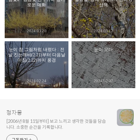
로운 매화
산책
2024.03.20
2024.03.12
눈이 참 그림처럼 내렸다 : 전
눈이 오다
날 진눈깨비(2.21)부터 다음날
아침(2.22)까지 풍경
2024.02.24
2024.02.07
청자몽
[2006년 8월 11일부터] 보고 느끼고 생각한 것들을 담습
니다. 소중한 순간을 기록합니다.