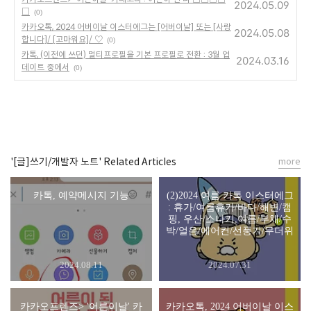
2024.05.09
□
(0)
카카오톡, 2024 어버이날 이스터에그는 [어버이날] 또는 [사랑
2024.05.08
합니다]/ [고마워요]/ ♡
(0)
카톡, (이전에 쓰던) 멀티프로필을 기본 프로필로 전환 : 3월 업
2024.03.16
데이트 중에서
(0)
'[글]쓰기/개발자 노트' Related Articles
more
카톡, 예약메시지 기능
(2)2024 여름 카톡 이스터에그
: 휴가/여름휴가/바다/해변/캠
핑, 우산/소나기,여름/부채/수
박/얼음/에어컨/선풍기/무더위
2024.08.11
2024.07.31
카카오프렌즈> '어른이날' 카
카카오톡, 2024 어버이날 이스