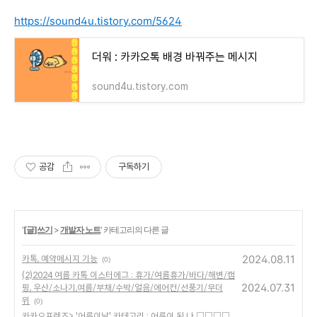
https://sound4u.tistory.com/5624
더워 : 카카오톡 배경 바꿔주는 메시지
sound4u.tistory.com
공감
구독하기
'
[글]쓰기
>
개발자 노트
' 카테고리의 다른 글
2024.08.11
카톡, 예약메시지 기능
(0)
(2)2024 여름 카톡 이스터에그 : 휴가/여름휴가/바다/해변/캠
2024.07.31
핑, 우산/소나기,여름/부채/수박/얼음/에어컨/선풍기/무더
위
(0)
카카오프렌즈> '어른이날' 카테고리 : 어른이 된 나 □□□□