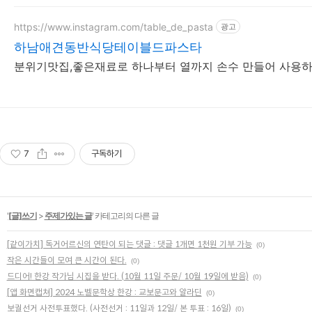
https://www.instagram.com/table_de_pasta
광고
하남애견동반식당테이블드파스타
분위기맛집,좋은재료로 하나부터 열까지 손수 만들어 사용하
7
구독하기
'
[글]쓰기
>
주제가있는 글
' 카테고리의 다른 글
[같이가치] 독거어르신의 연탄이 되는 댓글 : 댓글 1개면 1천원 기부 가능
(0)
작은 시간들이 모여 큰 시간이 된다.
(0)
드디어! 한강 작가님 시집을 받다. (10월 11일 주문/ 10월 19일에 받음)
(0)
[앱 화면캡쳐] 2024 노벨문학상 한강 : 교보문고와 알라딘
(0)
보궐선거 사전투표했다. (사전선거 : 11일과 12일/ 본 투표 : 16일)
(0)