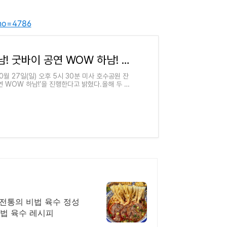
xno=4786
오는 27일, 스테이지 하남! 굿바이 공연 WOW 하남! 열광 속으로! - 하남경제신문
월 27일(일) 오후 5시 30분 미사 호수공원 잔
연 WOW 하남!’을 진행한다고 밝혔다.올해 두 돌
 전통의 비법 육수 정성
비법 육수 레시피