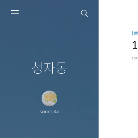
[
1
so
청자몽
sound4u