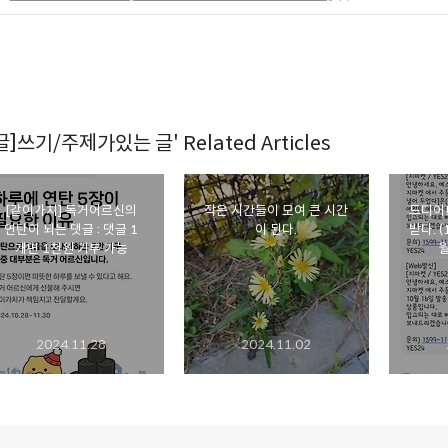
[글]쓰기/주제가있는 글' Related Articles
[같이가치] 독거어르신의
작은 시간들이 모여 큰 시간
드디어!
연탄이 되는 댓글 : 댓글 1
이 된다.
받다. (
개면 1천원 기부 가능
월
2024.11.28
2024.11.02