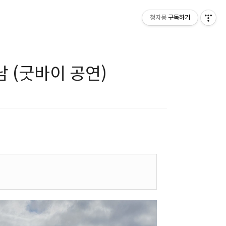
청자몽
구독하기
하남 (굿바이 공연)