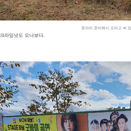
돗자리 준비해서 오라고 써 있
크라잉넛도 오나보다.