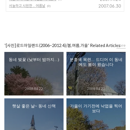
2007.06.30
서늘하고 시원한 .. 여름날
(0)
'[사진]로드아일랜드(2006~2012.4)/봄,여름,가을' Related Articles
more
동네 벚꽃 (낮부터 밤까지...)
분홍색 목련... 드디어 이 동네
에도 봄이 왔습니다
2008.04.22
2008.04.22
햇살 좋은 날~ 동네 산책
가을이 가기전에 낙엽을 찍어
보다