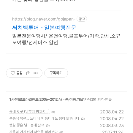
https://blog.naver.com/gojapan-
광고
써치백투어 - 일본여행전문
일본전문여행사/ 온천여행,골프투어/가족,단체,소규
모여행/전세버스 알선
공감
구독하기
'
[사진]로드아일랜드(2006~2012.4)
>
봄,여름,가을
' 카테고리의 다른 글
2008.04.22
동네 벚꽃 (낮부터 밤까지...)
(0)
2008.04.22
분홍색 목련... 드디어 이 동네에도 봄이 왔습니다
(2)
2008.03.23
햇살 좋은 날~ 동네 산책
(0)
2007.11.24
가을이 가기전에 낙엽을 찍어보다
(0)