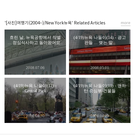
'[사진]여행기(2004~)/New York뉴욕' Related Articles
more
흐린 날, 뉴욕공항에서 작별
(4/19)뉴욕 나들이(14) - 광고
... 점심식사하고 돌아왔어요..
판들 ... 맺는 말..
2008.07.06
2008.05.01
(4/19)뉴욕 나들이(12) -
(4/19)뉴욕 나들이(11) - 맨하
Central Park
탄 중심부 건물들
2008.04.30
2008.04.29