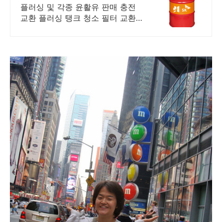
열매체유 전문 전화상담 환영
플러싱 및 각종 윤활유 판매 충전
교환 플러싱 탱크 청소 필터 교환
폐유 처리