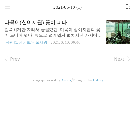
2021/06/10 (1)
다육이(십이지권) 꽃이 피다
길쭉하게만 자라서 궁금했던, 다육이 십이지권의 꽃
이 드디어 폈다. 옆으로 넓게넓게 펼쳐지던 가지에
꽃이 폈다. 십이지권 꽃이 이렇게 생겼구나. 신기했
[사진]일상생활/식물사랑
2021. 6. 10. 00:00
다. 다육이를 계속 키우다 죽이기를 반복했지만, 집
에서 키우던 다육이에서 꽃대가 올라온건 처음 본다.
관련글 : https://sound4u.tistory.com/5154 다육이(십이
Prev
Next
지권)에 꽃대가 올라오다 키운지 3~4년 된 것 같은..
다육이에 꽃대가 올라왔다. 꽃대가 올라온채로 산 적
은 있는데, 키우면서 꽃대가 올라온 다육이는 처음이
Blog is powered by
Daum
/ Designed by
Tistory
다. 관련글 : https://sound4u.tistory.com/3279 그래도
포기하지 않고, sound4u.tistory.com