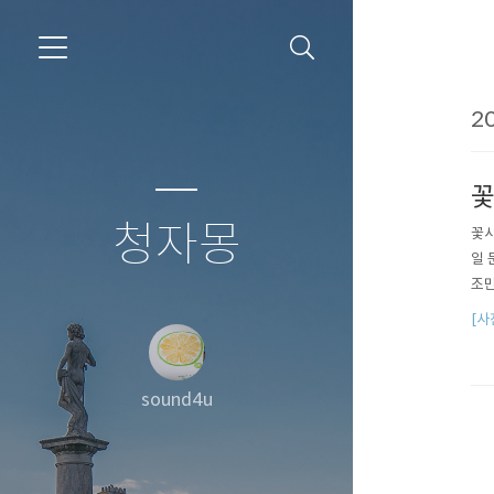
20
꽃
청자몽
꽃사
일 
조만
[사
sound4u