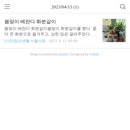
2023/04/15 (1)
봄맞이 베란다 화분갈이
봄맞이 베란다 화분갈이봄맞이 화분갈이를 했다. 좀
더 큰 화분으로 옮겨주고, 상한 잎은 잘라주었다. 별
거 아니지만, 별거가 아닌 나름 큰 행사였다. 그 사이
[사진]일상생활/식물사랑
2023. 4. 15. 00:00
에 많이 자란 식물들이 기특하다. 다음번에는 다육이
화분도 손을 봐야겠다. 관련글 : https://sound4u.tistor
Blog is powered by
Daum
/ Designed by
Tistory
y.com/5847 베란다 화단 : 새로 들인 꽃화분 3개(미니
호접란과 카랑코에)/ 길에서 받은 헤라 장미봄이 왔
다. 겨우내 얼어죽은 화분 몇개를 치우고, 새로 화분
3개를 들여왔다. # 미니 호접란 미니 호접란 화분2개.
약간 마르는듯도 해서 걱정이다. 매일 들여다보는 중
이다. # 마트에서 산 카랑코sound4u.tistory.com https://
sound4u.tistory.com/5731 역시 화분도 영양제가 필요
해쿠*에서 ..