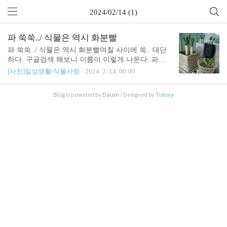
2024/02/14 (1)
파 쑥쑥../ 식물은 역시 화분빨
파 쑥쑥../ 식물은 역시 화분빨며칠 사이에 쑥.. 대단
하다. 구글검색 해보니 이름이 이렇게 나온다. 파인
애플 모양 선인장이었는데.. 어디서 샀더라? 화분이
[사진]일상생활/식물사랑
2024. 2. 14. 00:00
작아보여서 분갈이해줬다. 식물이 말은 못해도, 보다
보면 그냥 그럴거 같아서.. 얘는 '호야'라던데...
Blog is powered by
Daum
/ Designed by
Tistory