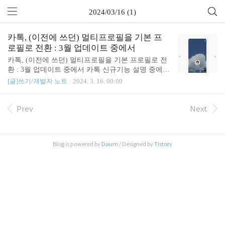
2024/03/16 (1)
카톡, (이전에 쓰던) 멀티프로필을 기본 프
로필로 전환 : 3월 업데이트 중에서
카톡, (이전에 쓰던) 멀티프로필을 기본 프로필로 전
환 : 3월 업데이트 중에서 카톡 신규기능 설명 중에
눈에 띄는게 있어서, 반가운 마음에 바로 적용했다. #
[글]쓰기/개발자 노트
2024. 3. 16. 00:00
멀티프로필을 기본프로필로 전환 가능 멀티프로필을
기본프로필로 바꿀 수 있는 기능이 나왔다! => 이전
에는, 새로 카톡 친구가 추가되면; 나의 프로필이 기
Prev
Next
본으로 설정이 되기 때문에 추가된 사람에게 멀티프
로필이 보이게 바꿔줘야해서 번거로웠다. => 새 기능
을 사용하면, 멀티프로필을 기본 프로필로 바꿔주
Blog is powered by
Daum
/ Designed by
Tistory
면.. 앞으로 새로 추가되는 모든 이들이 무조건 (기본
으로 세팅된) 멀티프로필로 보이게 되어 편하다. (단,
최초 기능 사용시 나의 프로필이 보이게 할 친구들을
새로 추가해줘야 하는 번거로움이 생긴다.)(몇명 안
되니 해줄만 하다. 처음 한번인데 뭘....