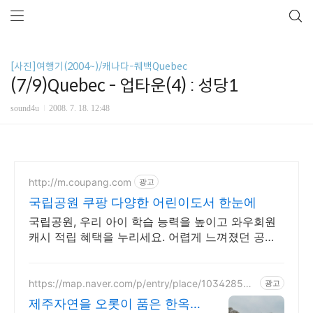
[사진]여행기(2004~)/캐나다-퀘백Quebec
(7/9)Quebec - 업타운(4) : 성당1
sound4u
2008. 7. 18. 12:48
http://m.coupang.com
광고
국립공원 쿠팡 다양한 어린이도서 한눈에
국립공원, 우리 아이 학습 능력을 높이고 와우회원
캐시 적립 혜택을 누리세요. 어렵게 느껴졌던 공부,
어린이도서, 재미있게 시작해 학습 습관을 길러주세
요.
https://map.naver.com/p/entry/place/103428553
광고
2
제주자연을 오롯이 품은 한옥