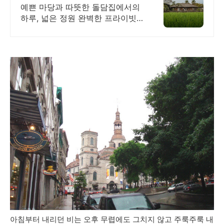
대가족형 감성돌집 8인까지
예쁜 마당과 따뜻한 돌담집에서의
하루, 넓은 정원 완벽한 프라이빗,
돌담 자쿠지 넓고 탁트인 평상 뷰,
감성주점 스타일 별도 전용 다이닝
공간, 침실3, 욕실2,
아침부터 내리던 비는 오후 무렵에도 그치지 않고 주룩주룩 내