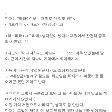
.
.
한때는 "드라마" 보는 재미로 산 적도 있다.
<러브레터>, <다모>, <대장금>..크...
<러브레터>..(드라마) 생각없이 봤다가 재밌어서 완전히 중독
되서 봤었는데..
<다모>.. "아프냐? 나도 아프다." ㅡㅡ; 으...너무 멋졌는데 말
야. 근데 시간이 지나니 기억에서 희미해지네.
가뜩이나 우리 직업 퇴근시간도 일정치 않았는데
그 <대장금>볼려구 월요일, 화요일은 10시까지 아둥바둥 들
어가곤 했던 기억도 난다.
ㅎㅎㅎㅎ 그렇게 목숨걸고 보던 그 드라마들(위에꺼 말고도 참
여러가지 많았지..)
이젠 기억 저편으로 사라지고, 생각도 잘 안난다.
한때는 그렇게 재미나게 보고 명장면, 명대사들 인터넷에 떠돌