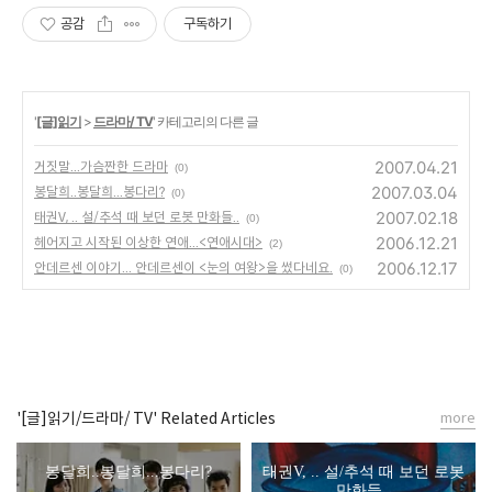
공감
구독하기
'
[글]읽기
>
드라마/ TV
' 카테고리의 다른 글
2007.04.21
거짓말...가슴짠한 드라마
(0)
2007.03.04
봉달희..봉달희...봉다리?
(0)
2007.02.18
태권V, .. 설/추석 때 보던 로봇 만화들..
(0)
2006.12.21
헤어지고 시작된 이상한 연애...<연애시대>
(2)
2006.12.17
안데르센 이야기... 안데르센이 <눈의 여왕>을 썼다네요.
(0)
'[글]읽기/드라마/ TV' Related Articles
more
봉달희..봉달희...봉다리?
태권V, .. 설/추석 때 보던 로봇
만화들..