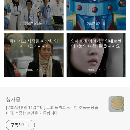
2007.03.04
2007.02.18
헤어지고 시작된 이상한 연
안데르센 이야기... 안데르센
애...<연애시대>
이 <눈의 여왕>을 썼다네요.
2006.12.21
2006.12.17
청자몽
[2006년 8월 11일부터] 보고 느끼고 생각한 것들을 담습
니다. 소중한 순간을 기록합니다.
구독하기