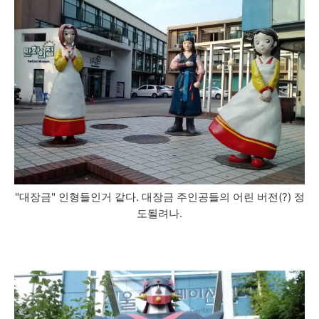
"대장금" 인형들인거 같다. 대장금 주인공들의 어린 버전(?) 정
도될려나.