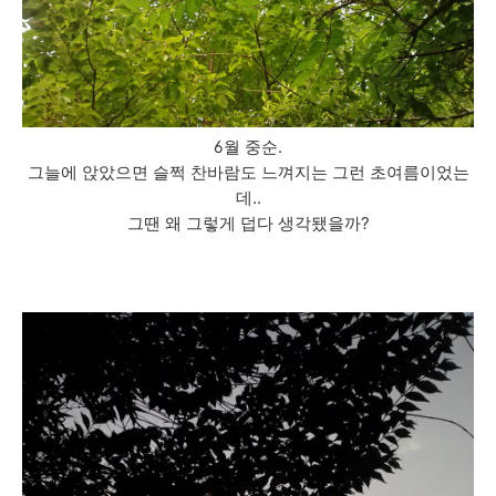
6월 중순.
그늘에 앉았으면 슬쩍 찬바람도 느껴지는 그런 초여름이었는
데..
그땐 왜 그렇게 덥다 생각됐을까?