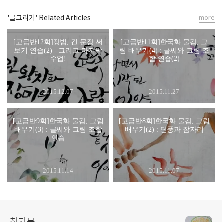
'글그리기' Related Articles
more
[고급반12회]장법, 긴 문장 써
[고급반11회]한국화 물감, 그
보기 연습(2) - 그리고 마지막
림 배우기(4) : 글씨와 그림 조
수업!
합 연습(2)
2015.12.07
2015.11.27
[고급반9회]한국화 물감, 그림
[고급반8회]한국화 물감, 그림
배우기(3) : 글씨와 그림 조합
배우기(2) : 단풍과 잠자리
연습
2015.11.14
2015.11.07
청자몽