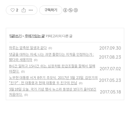
2
구독하기
'
[글]쓰기
>
주제가있는 글
' 카테고리의 다른 글
2017.09.30
하루는 압축된 일생과 같다
(0)
댓글을 대하는 자세, 나는 과연 틀렸다는 지적을 인정하는가 :
2017.08.23
됐다와 새옹지마
(0)
8시간 일하고 15시간 쉬는, 심장처럼 완급조절을 잘해서 일해
2017.07.02
야겠다.
(0)
노무현 대통령 서거 8주기 추모식. 2017년 5월 23일. 김민기의
2017.05.23
"친구" : 전 대통령과 현재 대통령 두 친구의 만남
(0)
5월18일 오늘. 국가 기념 행사 뉴스와 동영상 보다가 울어보긴
2017.05.18
처음이다.
(0)