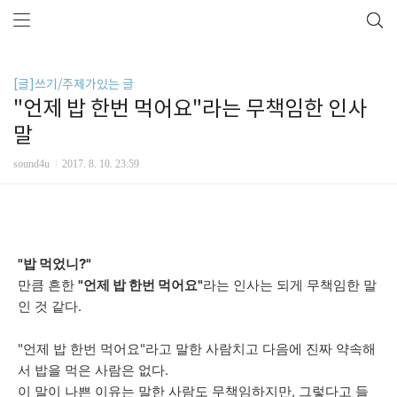
[글]쓰기/주제가있는 글
"언제 밥 한번 먹어요"라는 무책임한 인사
말
sound4u
2017. 8. 10. 23:59
"밥 먹었니
?
"
만큼 흔한
"
언
제
밥
한
번
먹
어
요
"
라는 인사는 되게 무책임한 말
인 것 같다.
"언제 밥 한번 먹어요"라고 말한 사람치고 다음에 진짜 약속해
서 밥을 먹은 사람은 없다.
이 말이 나쁜 이유는 말한 사람도 무책임하지만, 그렇다고 들