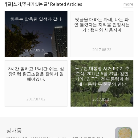
'[글]쓰기/주제가있는 글' Related Articles
more
하루는 압축된 일생과 같다
댓글을 대하는 자세, 나는 과
연 틀렸다는 지적을 인정하는
가 : 됐다와 새옹지마
2017.08.23
2017.09.30
노무현 대통령 서거 8주기 추
8시간 일하고 15시간 쉬는, 심
모식. 2017년 5월 23일. 김민
장처럼 완급조절을 잘해서 일
기의 "친구" : 전 대통령과 현
해야겠다.
재 대통령 두 친구의 만남
2017.07.02
2017.05.23
청자몽