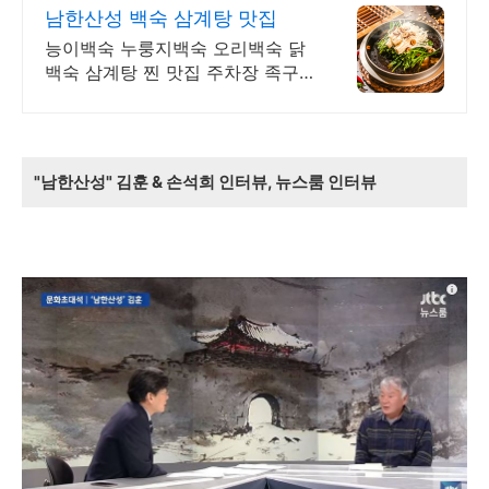
남한산성 백숙 삼계탕 맛집
능이백숙 누룽지백숙 오리백숙 닭
백숙 삼계탕 찐 맛집 주차장 족구
장 단체석 완비
"남한산성" 김훈 & 손석희 인터뷰, 뉴스룸 인터뷰