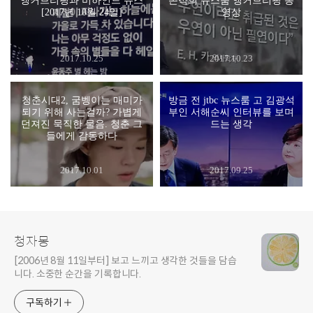
앵커브리핑과 비하인드 뉴스
손석희 뉴스룸 앵커브리핑 동
[2017년 10월 24일]
영상
2017.10.25
2017.10.23
청춘시대2, 굼벵이는 매미가
방금 전 jtbc 뉴스룸 고 김광석
되기 위해 사는걸까? 가볍게
부인 서해순씨 인터뷰를 보며
던져진 묵직한 물음. 청춘 그
드는 생각
들에게 감동하다
2017.10.01
2017.09.25
청자몽
[2006년 8월 11일부터] 보고 느끼고 생각한 것들을 담습
니다. 소중한 순간을 기록합니다.
구독하기