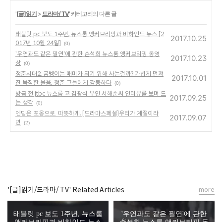
'
[글]읽기
>
드라마/ TV
' 카테고리의 다른 글
태블릿 pc 보도 1주년, 뉴스룸 앵커브리핑과 비하인드 뉴스 [2
2017.10.25
017년 10월 24일]
(0)
'우연과도 같은 필연'에 관한 손석희 뉴스룸 앵커브리핑 동영
2017.10.23
상
(0)
청춘시대2, 굼벵이는 매미가 되기 위해 사는걸까? 가볍게 던져
2017.10.01
진 묵직한 물음. 청춘 그들에게 감동하다
(0)
방금 전 jtbc 뉴스룸 고 김광석 부인 서해순씨 인터뷰를 보며 드
2017.09.25
는 생각
(0)
엔딩은 포옹으로. 따뜻하게, [드라마스페셜]우리가 계절이라
2017.09.07
면
(2)
'[글]읽기/드라마/ TV' Related Articles
more
태블릿 pc 보도 1주년, 뉴스룸
'우연과도 같은 필연'에 관한