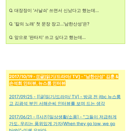
Q. 대장장이 '서날쇠' 쓰면서 신났다고 했는데…
Q. '칼의 노래' 첫 문장 장고…'남한산성'은?
Q. 앞으로 '판타지' 쓰고 싶다고 했는데…
2017/10/19 - [[글]읽기/드라마/ TV] - "남한산성" 김훈 &
손석희 인터뷰, 뉴스룸 인터뷰
2017/09/25 - [[글]읽기/드라마/ TV] - 방금 전 jtbc 뉴스룸
고 김광석 부인 서해순씨 인터뷰를 보며 드는 생각
2017/06/21 - [[사진]일상생활/소품] - "그들이 저급하게
가도, 우리는 품위있게 가자(When they go low, we go
high)"-미쉘 오바마