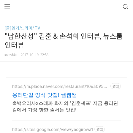
[글]읽기/드라마/ TV
"남한산성" 김훈 & 손석희 인터뷰, 뉴스룸
인터뷰
sound4u
2017. 10. 19. 22:58
https://m.place.naver.com/restaurant/106309568
광고
3
용리단길 양식 맛집! 쌤쌤쌤
흑백요리사x스레파 화제의 '김훈셰프' 지금 용리단
길에서 가장 핫한 줄서는 맛집!
https://sites.google.com/view/yeogirowa1
광고