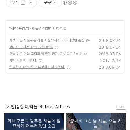
1
구독하기
'
[사진]풍경,터
>
하늘
' 카테고리의 다른 글
2018.07.24
회색 구름과 짙푸른 하늘이 절묘하게 어루러졌던 순간
(0)
2018.07.04
장마비 그친 날 하늘, 오늘 하늘!
(0)
2018.03.06
오늘 맑은 하늘 그리고 깨끗한 공기. 기분좋은 3월초
(0)
2017.09.19
파란 가을이 그립다.
(0)
2017.06.04
일요일의 하늘, 맑고 투명하고 깨끗했다.
(0)
'[사진]풍경,터/하늘' Related Articles
more
회색 구름과 짙푸른 하늘이 절
장마비 그친 날 하늘, 오늘 하
묘하게 어루러졌던 순간
늘!