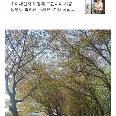
외풍 차단 시공 전문 홈앤홈
초미세먼지 해결해 드립니다.시공
동영상 확인해 주세요! 본점 직접
전국시공 진짜후기