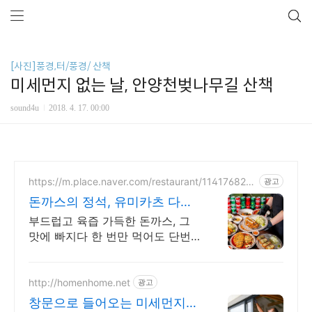
[사진]풍경,터/풍경/ 산책
미세먼지 없는 날, 안양천벚나무길 산책
sound4u
2018. 4. 17. 00:00
https://m.place.naver.com/restaurant/114176827
광고
5
돈까스의 정석, 유미카츠 다양
한 메뉴, 선택의 즐거움
부드럽고 육즙 가득한 돈까스, 그
맛에 빠지다 한 번만 먹어도 단번
에 반하게 되는 범계 터줏대감 맛
집
http://homenhome.net
광고
창문으로 들어오는 미세먼지