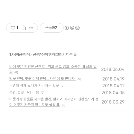
1
구독하기
'
[사진]풍경,터
>
풍경/ 산책
' 카테고리의 다른 글
비에 젖은 안양천 산책로 : 찍고 쓰고 읽고. 소중한 내 삶의 일
2018.06.04
과
(0)
2018.04.19
벚꽃 엔딩, 벚꽃 이제 안녕... 내년에 또 만나자.
(0)
2018.04.12
추위와 함께 왔다가 사라지는 벚꽃
(0)
2018.04.05
목련, 벚꽃 그리고 봄
(0)
나뭇가지에 움튼 새싹을 발견, 황사와 미세먼지 신경쓰느라 봄
2018.03.29
이 이렇게 가까이 왔는지도 몰랐네.
(0)