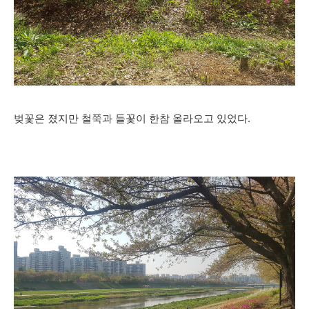
벚꽃은 졌지만 철쭉과 들꽃이 한참 올라오고 있었다.