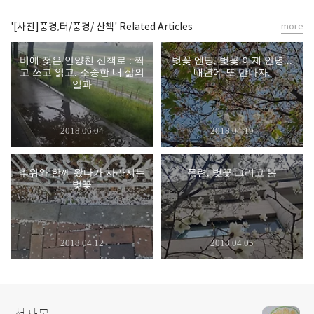
'[사진]풍경,터/풍경/ 산책' Related Articles
more
비에 젖은 안양천 산책로 : 찍
벚꽃 엔딩, 벚꽃 이제 안녕...
고 쓰고 읽고. 소중한 내 삶의
내년에 또 만나자.
일과
2018.06.04
2018.04.19
추위와 함께 왔다가 사라지는
목련, 벚꽃 그리고 봄
벚꽃
2018.04.12
2018.04.05