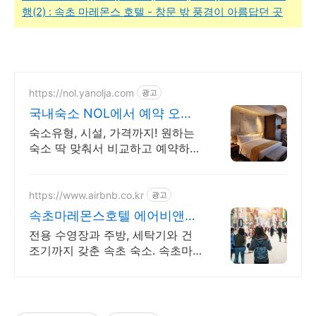
행(2) : 속초 마레몬스 호텔 - 창문 밖 풍경이 아름답던 곳
https://nol.yanolja.com
광고
국내숙소 NOL에서 예약 오늘
의 숙박 핫딜!
숙소유형, 시설, 가격까지! 원하는
숙소 딱 맞춰서 비교하고 예약하세
요!
https://www.airbnb.co.kr
광고
속초마레몬스호텔 에어비앤비
속초 설악산과 바다
전용 수영장과 주방, 세탁기와 건
조기까지 갖춘 속초 숙소. 속초마
레몬스호텔. 혼자 여행, 신나는 파
티, 가족과의 편안한 휴식까지, 에
어비앤비에서 만나보세요.