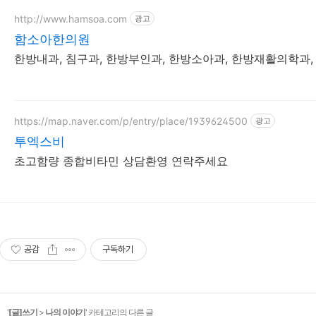
http://www.hamsoa.com
광고
함소아한의원
한방내과, 침구과, 한방부인과, 한방소아과, 한방재활의학과
https://map.naver.com/p/entry/place/1939624500
광고
투엑스비
초고함량 종합비타민 상담환영 연락주세요
공감
구독하기
'
[글]쓰기
>
나의 이야기
' 카테고리의 다른 글