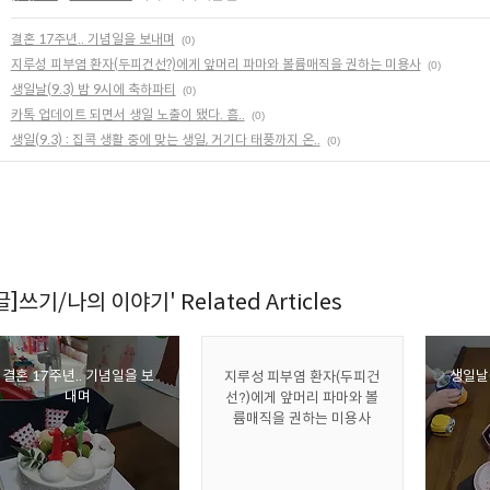
결혼 17주년.. 기념일을 보내며
(0)
지루성 피부염 환자(두피건선?)에게 앞머리 파마와 볼륨매직을 권하는 미용사
(0)
생일날(9.3) 밤 9시에 축하파티
(0)
카톡 업데이트 되면서 생일 노출이 됐다. 흠..
(0)
생일(9.3) : 집콕 생활 중에 맞는 생일, 거기다 태풍까지 온..
(0)
[글]쓰기/나의 이야기' Related Articles
결혼 17주년.. 기념일을 보
생일날(
지루성 피부염 환자(두피건
내며
선?)에게 앞머리 파마와 볼
륨매직을 권하는 미용사