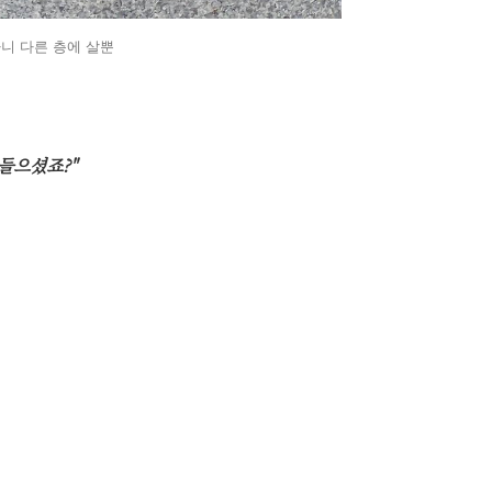
아니 다른 층에 살뿐
 들으셨죠?"