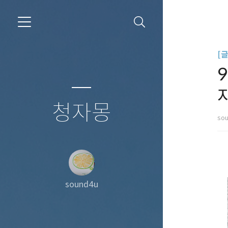
[
청자몽
so
sound4u