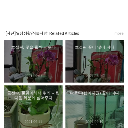
'[사진]일상생활/식물사랑' Related Articles
more
호접란, 꽃을 활짝 피우다
호접란 꽃이 많이 피다
2021.07.05
2021.06.29
금전수, 물꽂이해서 뿌리 내린
다육이(십이지권) 꽃이 피다
다음 화분에 심어주다
2021.06.11
2021.06.10