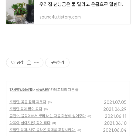
우리집 천냥금은 물 달라고 온몸으로 말한다.
sound4u.tistory.com
공감
구독하기
'
[사진]일상생활
>
식물사랑
' 카테고리의 다른 글
2021.07.05
호접란, 꽃을 활짝 피우다
(0)
2021.06.29
호접란 꽃이 많이 피다
(0)
2021.06.11
금전수, 물꽂이해서 뿌리 내린 다음 화분에 심어주다
(0)
2021.06.10
다육이(십이지권) 꽃이 피다
(0)
2021.06.04
호접란 꽃대, 새로 올라온 꽃대를 고정시키다.
(0)