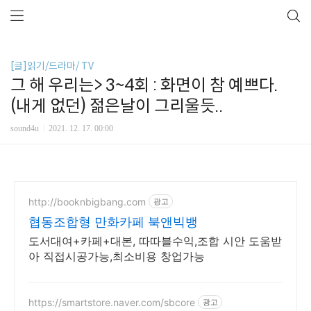
[글]읽기/드라마/ TV
그 해 우리는> 3~4회 : 화면이 참 예쁘다.
(내게 없던) 젊은날이 그리울듯..
sound4u
2021. 12. 17. 00:00
http://booknbigbang.com
광고
협동조합형 만화카페 북앤빅뱅
도서대여+카페+대본, 따따블수익,조합 시안 도움받
아 직접시공가능,최소비용 창업가능
https://smartstore.naver.com/sbcore
광고