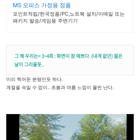
MS 오피스 가정용 정품
포인트적립/한국정품/PC,노트북 설치/이메일 또는
패키지 발송/게임용 주변기기
그 해 우리는> 3~4회 : 화면이 참 예쁘다. (내게 없던) 젊은
날이 그리울듯..
미리 찍어둔 분량인듯 하다.
계절을 속일 수 없이.. 초봄과 여름 느낌이 물씬 난다.