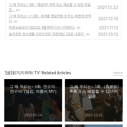
그 해 우리는> 5회 : (충분히) 추측 또는 예상할 수 있던 비밀
2021.12.22
은...
(0)
그 해 우리는> 1~2회 : 초여름 햇살처럼 눈부신, 화면에 반하
2021.12.15
다
(0)
2021.11.12
미생 part2가 (2021년 9월부터) 다시 시작되다.
(0)
2021.10.12
슬기로운 의사생활 시즌2 OST, 이번에는 CD로 나왔다.
(0)
'[글]읽기/드라마/ TV' Related Articles
more
그 해 우리는> 6회. 연수야..
그 해 우리는> 5회 : (충분히)
연수야/ (샘킴, 여름비 MV)
추측 또는 예상할 수 있던 비
밀은...
2022.01.14
2021.12.22