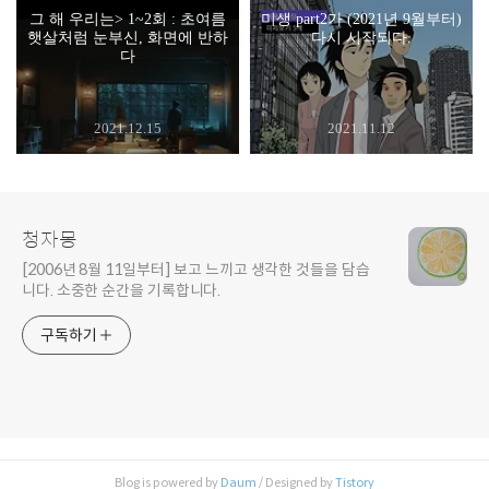
그 해 우리는> 1~2회 : 초여름
미생 part2가 (2021년 9월부터)
햇살처럼 눈부신, 화면에 반하
다시 시작되다.
다
2021.12.15
2021.11.12
청자몽
[2006년 8월 11일부터] 보고 느끼고 생각한 것들을 담습
니다. 소중한 순간을 기록합니다.
구독하기
Blog is powered by
Daum
/ Designed by
Tistory