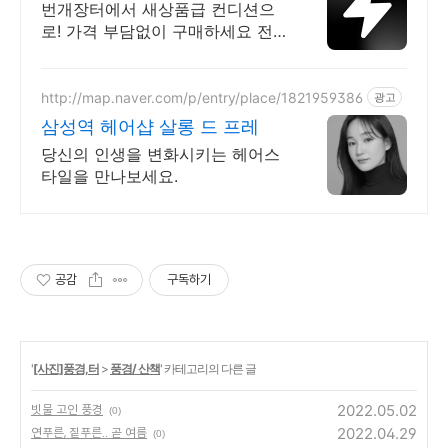
랜드 중고거래
번개장터에서 새상품급 컨디션으
로! 가격 부담없이 구매하세요 전
국 각지에서 올라오는 전국구 최다
상품 매일 10만 개 이상의 신규 상
품 업로드
http://map.naver.com/p/entry/place/1821959386
광고
삼성역 헤어샵 살롱 드 프레
당신의 인생을 변화시키는 헤어스
타일을 만나보세요.
공감
구독하기
'
[사진]풍경,터
>
풍경/ 산책
' 카테고리의 다른 글
2022.05.02
빗물 고인 풍경
(0)
2022.04.29
연푸른, 짙푸른.. 곧 여름
(0)