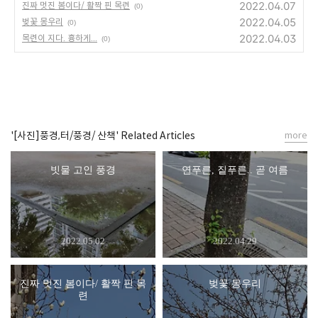
2022.04.07
진짜 멋진 봄이다/ 활짝 핀 목련
(0)
2022.04.05
벚꽃 몽우리
(0)
2022.04.03
목련이 지다. 흉하게...
(0)
'[사진]풍경,터/풍경/ 산책' Related Articles
more
빗물 고인 풍경
연푸른, 짙푸른.. 곧 여름
2022.05.02
2022.04.29
진짜 멋진 봄이다/ 활짝 핀 목
벚꽃 몽우리
련