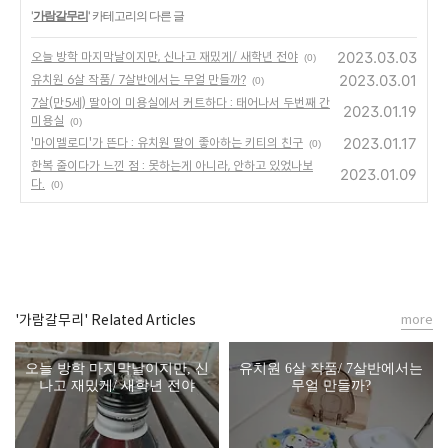
'
가람갈무리
' 카테고리의 다른 글
2023.03.03
오늘 방학 마지막날이지만, 신나고 재밌게/ 새학년 전야
(0)
2023.03.01
유치원 6살 작품/ 7살반에서는 무얼 만들까?
(0)
7살(만5세) 딸아이 미용실에서 커트하다 : 태어나서 두번째 간
2023.01.19
미용실
(0)
2023.01.17
'마이멜로디'가 뜬다 : 유치원 딸이 좋아하는 키티의 친구
(0)
한복 줄이다가 느낀 점 : 못하는게 아니라, 안하고 있었나보
2023.01.09
다.
(0)
'가람갈무리' Related Articles
more
오늘 방학 마지막날이지만, 신
유치원 6살 작품/ 7살반에서는
나고 재밌게/ 새학년 전야
무얼 만들까?