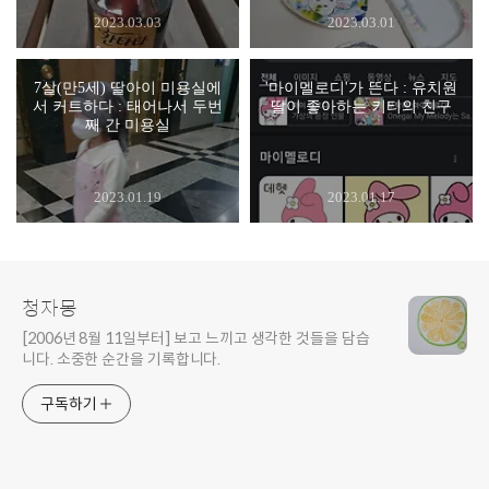
2023.03.03
2023.03.01
7살(만5세) 딸아이 미용실에
'마이멜로디'가 뜬다 : 유치원
서 커트하다 : 태어나서 두번
딸이 좋아하는 키티의 친구
째 간 미용실
2023.01.19
2023.01.17
청자몽
[2006년 8월 11일부터] 보고 느끼고 생각한 것들을 담습
니다. 소중한 순간을 기록합니다.
구독하기