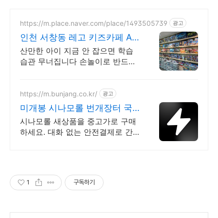
https://m.place.naver.com/place/1493505739
광고
인천 서창동 레고 키즈카페 AI
시대 집중력 창의력 필수
산만한 아이 지금 안 잡으면 학습
습관 무너집니다 손놀이로 반드시
바꿔주세요 집중력과 창의력을 키
울 수 있는 키즈카페, 부모님도 업
무나 휴식을 취할 수 있어요
https://m.bunjang.co.kr/
광고
미개봉 시나모롤 번개장터 국
내 최대 브랜드 중고거래
시나모롤 새상품을 중고가로 구매
하세요. 대화 없는 안전결제로 간
편하게! 전국 각지에서 올라오는
전국구 최다 상품 매일 10만 개 이
상의 신규 상품 업로드
1
구독하기