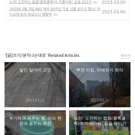
2023.03.09
도전! 도전하는 젊음(쿨룩쿨룩)이 아름다워/ 길을 걷다가
(4)
2023년 3월 3일, KBS 개국 50주년 기념 선물 쏜다고 했다/ 라
2023.03.06
디오에 문자 보냈으나 땡탈락
(0)
'[글]쓰기/생각나는대로' Related Articles
more
쌓인 일더미 고민
뿌연 아침, 미세먼지 최악
2023.03.23
2023.03.21
무기력과 싸우는 봄, 커피 한
도전! 도전하는 젊음(쿨룩쿨
잔과 움트는 목련
룩)이 아름다워/ 길을 걷다가