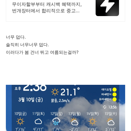
중고거래
무이자할부부터 캐시백 혜택까지,
번개장터에서 합리적으로 중고거
래 하세요 전국 각지에서 올라오는
전국구 최다 상품 매일 10만 개 이
상의 신규 상품 업로드
너무 덥다.
솔직히 너무너무 덥다.
이러다가 봄 건너 뛰고 여름되는걸까?