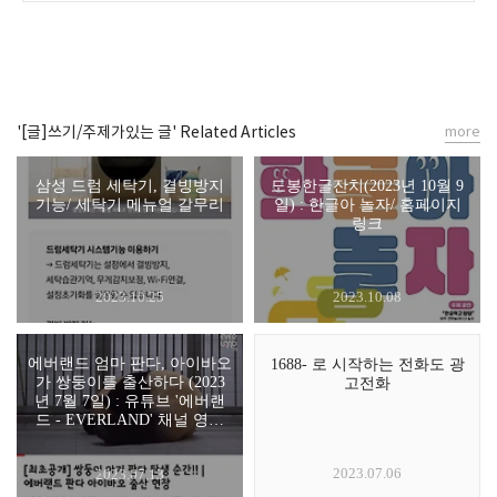
'[글]쓰기/주제가있는 글' Related Articles
more
삼성 드럼 세탁기, 결빙방지
도봉한글잔치(2023년 10월 9
기능/ 세탁기 메뉴얼 갈무리
일) : 한글아 놀자/ 홈페이지
링크
2023.10.25
2023.10.08
에버랜드 엄마 판다, 아이바오
1688- 로 시작하는 전화도 광
가 쌍둥이를 출산하다 (2023
고전화
년 7월 7일) : 유튜브 '에버랜
드 - EVERLAND' 채널 영상
캡쳐
2023.07.06
2023.07.13