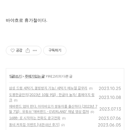
바야흐로 휴가철이다.
공감
구독하기
'
[글]쓰기
>
주제가있는 글
' 카테고리의 다른 글
2023.10.25
삼성 드럼 세탁기, 결빙방지 기능/ 세탁기 메뉴얼 갈무리
(0)
도봉한글잔치(2023년 10월 9일) : 한글아 놀자/ 홈페이지 링
2023.10.08
크
(0)
에버랜드 엄마 판다, 아이바오가 쌍둥이를 출산하다 (2023년 7
2023.07.13
월 7일) : 유튜브 '에버랜드 - EVERLAND' 채널 영상 캡쳐
(0)
2023.07.06
1688- 로 시작하는 전화도 광고전화
(0)
2023.06.05
동네 커피집 이벤트 [내돈내산 후기]
(2)