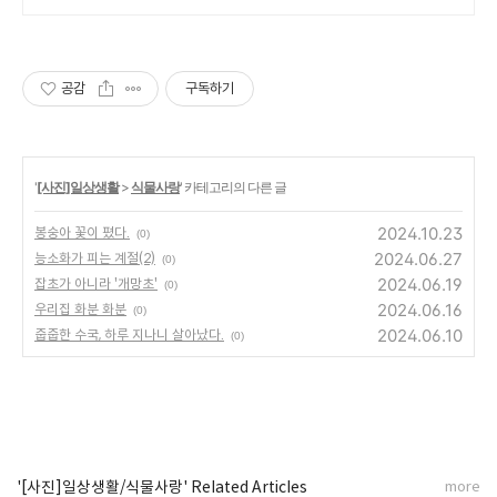
공감
구독하기
'
[사진]일상생활
>
식물사랑
' 카테고리의 다른 글
2024.10.23
봉숭아 꽃이 폈다.
(0)
2024.06.27
능소화가 피는 계절(2)
(0)
2024.06.19
잡초가 아니라 '개망초'
(0)
2024.06.16
우리집 화분 화분
(0)
2024.06.10
줍줍한 수국, 하루 지나니 살아났다.
(0)
'[사진]일상생활/식물사랑' Related Articles
more