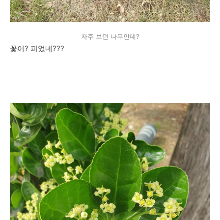
자주 보던 나무인데?
꽃이? 피었네???