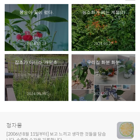
봉숭아 꽃이 폈다.
능소화가 피는 계절(2)
2024.10.23
2024.06.27
잡초가 아니라 '개망초'
우리집 화분 화분
2024.06.19
2024.06.16
청자몽
[2006년 8월 11일부터] 보고 느끼고 생각한 것들을 담습