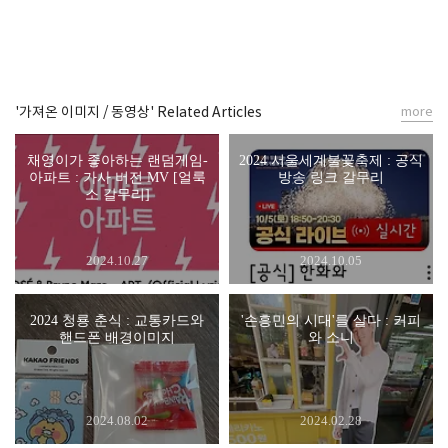
'가져온 이미지 / 동영상' Related Articles
more
채영이가 좋아하는 랜덤게임-
2024 서울세계불꽃축제 : 공식
아파트 : 가사 버전 MV [얼룩
방송 링크 갈무리
소 갈무리]
2024.10.27
2024.10.05
2024 청룡 춘식 : 교통카드와
'손흥민의 시대'를 살다 : 커피
핸드폰 배경이미지
와 소니
2024.08.02
2024.02.28