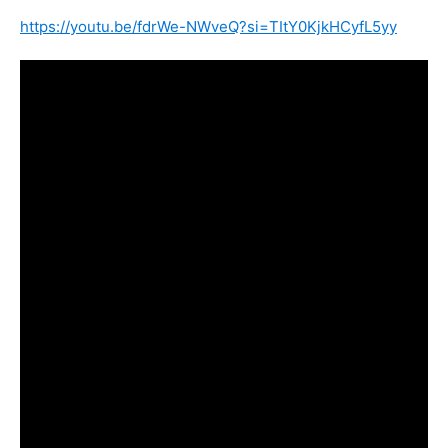
https://youtu.be/fdrWe-NWveQ?si=TItY0KjkHCyfL5yy