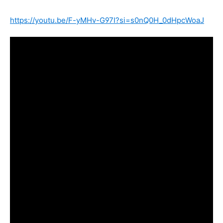
https://youtu.be/F-yMHv-G97I?si=s0nQ0H_0dHpcWoaJ