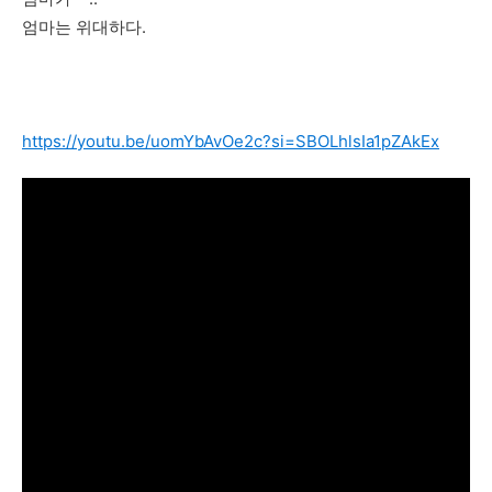
엄마는 위대하다.
https://youtu.be/uomYbAvOe2c?si=SBOLhlsIa1pZAkEx