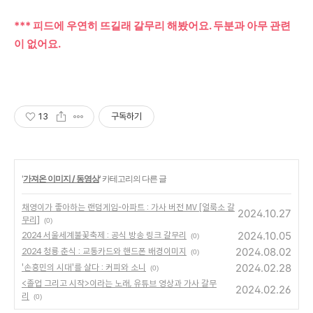
*** 피드에 우연히 뜨길래 갈무리 해봤어요. 두분과 아무 관련
이 없어요.
13
구독하기
'
가져온 이미지 / 동영상
' 카테고리의 다른 글
채영이가 좋아하는 랜덤게임-아파트 : 가사 버전 MV [얼룩소 갈
2024.10.27
무리]
(0)
2024.10.05
2024 서울세계불꽃축제 : 공식 방송 링크 갈무리
(0)
2024.08.02
2024 청룡 춘식 : 교통카드와 핸드폰 배경이미지
(0)
2024.02.28
'손흥민의 시대'를 살다 : 커피와 소니
(0)
<졸업 그리고 시작>이라는 노래, 유튜브 영상과 가사 갈무
2024.02.26
리
(0)