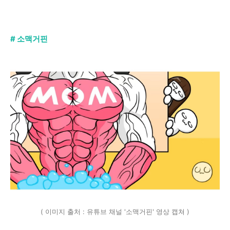
# 소맥거핀
( 이미지 출처 : 유튜브 채널 '소맥거핀' 영상 캡쳐 )