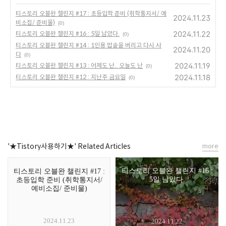
티스토리 오블완 챌린지 #17 : 초등입학 준비 (취학통지서/ 예
2024.11.23
비소집/ 준비물)
(0)
2024.11.22
티스토리 오블완 챌린지 #16 : 5일 남았다.
(0)
티스토리 오블완 챌린지 #14 : 1인용 밥솥을 버리고 다시 사
2024.11.20
다
(0)
2024.11.19
티스토리 오블완 챌린지 #13 : 어제도 난.. 오늘도 난
(0)
2024.11.18
티스토리 오블완 챌린지 #12 : 지난주 금요일
(0)
'★Tistory사용하기★' Related Articles
more
티스토리 오블완 챌린지 #16 :
티스토리 오블완 챌린지 #17 :
5일 남았다.
초등입학 준비 (취학통지서/
예비소집/ 준비물)
2024.11.23
2024.11.22