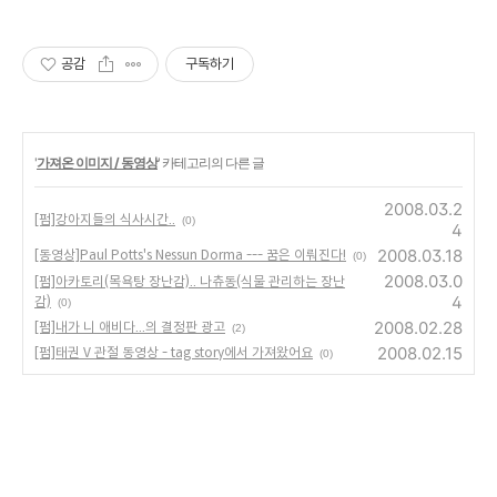
공감
구독하기
'
가져온 이미지 / 동영상
' 카테고리의 다른 글
2008.03.2
[펌]강아지들의 식사시간..
(0)
4
2008.03.18
[동영상]Paul Potts's Nessun Dorma --- 꿈은 이뤄진다!
(0)
2008.03.0
[펌]아카토리(목욕탕 장난감).. 나츄동(식물 관리하는 장난
4
감)
(0)
2008.02.28
[펌]내가 니 애비다...의 결정판 광고
(2)
2008.02.15
[펌]태권 V 관절 동영상 - tag story에서 가져왔어요
(0)