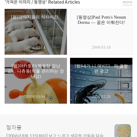
'가져온 이미지 / 동영상' Related Articles
more
[펌]강아지들의 식사시간..
[동영상]Paul Potts's Nessun
Dorma --- 꿈은 이뤄진다!
2008.03.18
2008.03.24
[펌]아카토리(목욕탕 장난
[펌]내가 니 애비다...의 결정
감).. 나츄동(식물 관리하는 장
판 광고
난감)
2008.03.04
2008.02.28
청자몽
[2006년 8월 11일부터] 보고 느끼고 생각한 것들을 담습