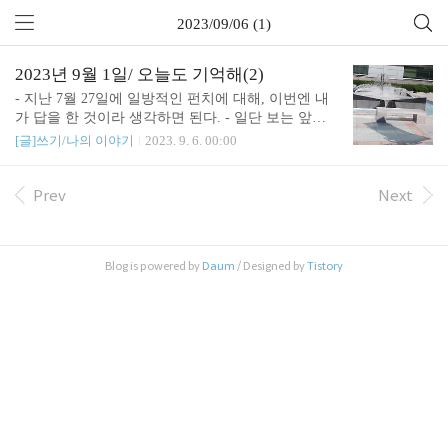
2023/09/06 (1)
2023년 9월 1일/ 오늘도 기억해(2)
- 지난 7월 27일에 일방적인 펀치에 대해, 이번엔 내
가 답을 한 것이라 생각하면 된다. - 일단 보는 앞에
서 울지 않았다. 그건 정말 잘했다. 큰 소리 내지도 않
[글]쓰기/나의 이야기
2023. 9. 6. 00:00
았다. - 속상했던 얘기를 조목조목했다. 물론 상대방
은 어이없어 했다. 원색적인 단어를 들었다. 단어들
은 유리 파편처럼 턱턱.. 날아와 생채기를 냈지만, 지
Prev
Next
난번에 워낙 충격을 받아서 그 정도로 아프지는 않았
다. 나는 그것 때문에 많이 속상했기 때문이다. - 이
런 무지막지한 상황에 밥이 먹혀? 하지만 쩝쩝거리면
Blog is powered by
Daum
/ Designed by
Tistory
서 다 먹고 나왔다. 먼저 다 먹었다고 일어나서 가버
렸다. 상대방에 먼저 자리를 뜬 이후, 열무국수를 먹
다가 눈물이 잠깐 났다. - 회사에선 안 이러겠지? 나
한테만 이렇게 함부로 하는거겠지? 아마 그럴 것이
다. 그럴꺼야. - 반드시 성공하..