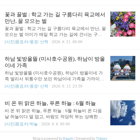
도..그래도 비 한번 시원하게 온 다음 날이라 그런지
상큼한 날이었다. 좋아라. 이런 날 하늘 보면, 몽글몽
글 마음이 좋다. 왠지 뭔가 잘 될 것 같고, 뭐든지 해
꽃과 꿀벌 : 학교 가는 길 구름다리 육교에서
낼 수 있을 것 같이 든든해진다.마냥 좋았던 날. 찰칵.
만난, 꿀 모으는 벌
꽃과 꿀벌 : 학교 가는 길 구름다리 육교에서 만난, 꿀
모으는 벌 아이가 매일 학교 가는 길에 건너는 구름
다리 육교, 양편에 꽃이 이렇게 예쁘게 피어있다. 하
[사진]풍경,터/풍경/ 산책
2026. 6. 21. 00:00
교하는 아이를 기다리면서 꽃 구경을 하는데... 벌이
보였다.기후 위기 이야기하면서, 벌이 사라져서 위험
하다는 말도 들은 것 같다. 세상 귀한 벌이 여기저기
하남 빛방울뜰 (미사호수공원), 하남이 방울
다니며 부지런히 꿀을 모으는 풍경이 귀하게 느껴졌
이네 가족
다. https://youtube.com/shorts/TcLWHb2KBZE?feature=
하남 빛방울뜰 (미사호수공원), 하남이 방울이네 가
share 잠깐 찍은 짧은 영상인데, 조회수가 많이 나와
족 멀리서 뒤통수만 보던 하남이네 가족을 가까이에
서 좀.. 그렇다. 정성스럽게 편집한 영상들은 외면(?)
서 만났다. 정말 귀엽다.파란꽃을 꽂은 애가 하남이
[사진]풍경,터/풍경/ 산책
2026. 6. 13. 23:59
을 받는 것 같고, 그냥 올린건 조회수나 심지어는 좋
(아빠), 주황꽃은 방울이(엄마)다. 아이도 생겼구나.
아요도 받는다. 하긴 뭐 매출이 나오는 유튜버는 아
귀여워. 반가워.http://m.hanamilbo.net/news/articleVie
니니, 조회수나 좋아요 여부가 상관없지만.그냥..
w.html?idxno=12149 호수공원,‘빛방울뜰’시민 맞는다
비 온 뒤 맑은 하늘, 푸른 하늘 : 6월 하늘
하남시 미사호수공원이 올여름 빛과 감성이 어우러
비 온 뒤 맑은 하늘, 푸른 하늘 : 6월 하늘비 온 다음
진 야간 전시 공간으로 새롭게 변신한다. 하남시는
날 하늘이다.덜 덥고, 바람도 적당히 부는 상쾌한 날
미사호수공원 계단광장 앞 데크 일원에 감성 야간 전
이었다.
[사진]풍경,터/하늘
2026. 6. 6. 00:00
시 ‘빛방울뜰’을 조성하고 오는 5월m.hanamilbo.net관
련글 :https://sound4u.tistory.com/6804 밤 산책/ 호수와
분수밤 산책/ 호수와 분수 하남이와 방울이 뒤태 + 분
Blog is powered by
Daum
/ Designed by
Tistory