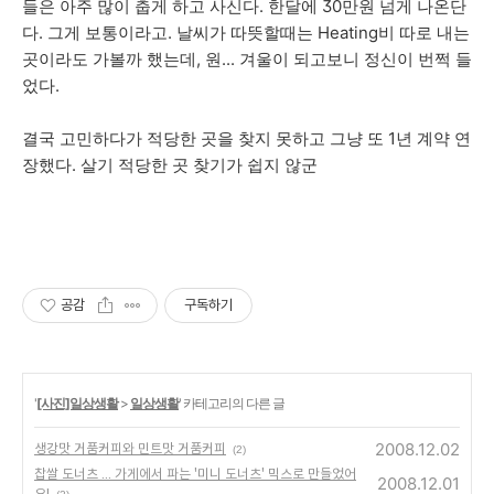
들은 아주 많이 춥게 하고 사신다. 한달에 30만원 넘게 나온단
다. 그게 보통이라고. 날씨가 따뜻할때는 Heating비 따로 내는
곳이라도 가볼까 했는데, 원... 겨울이 되고보니 정신이 번쩍 들
었다.
결국 고민하다가 적당한 곳을 찾지 못하고 그냥 또 1년 계약 연
장했다. 살기 적당한 곳 찾기가 쉽지 않군
공감
구독하기
'
[사진]일상생활
>
일상생활
' 카테고리의 다른 글
2008.12.02
생강맛 거품커피와 민트맛 거품커피
(2)
찹쌀 도너츠 ... 가게에서 파는 '미니 도너츠' 믹스로 만들었어
2008.12.01
요!