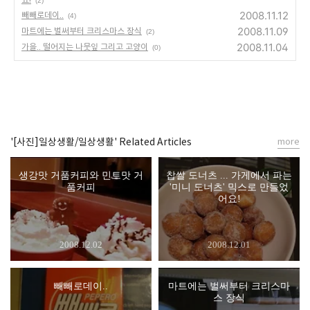
(2)
2008.11.12
빼빼로데이..
(4)
2008.11.09
마트에는 벌써부터 크리스마스 장식
(2)
2008.11.04
가을.. 떨어지는 나뭇잎 그리고 고양이
(0)
'[사진]일상생활/일상생활' Related Articles
more
생강맛 거품커피와 민트맛 거
찹쌀 도너츠 ... 가게에서 파는
품커피
'미니 도너츠' 믹스로 만들었
어요!
2008.12.02
2008.12.01
빼빼로데이..
마트에는 벌써부터 크리스마
스 장식