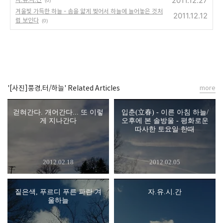
2011.12.27
(0)
겨울빛 가득한 하늘 - 솜을 얇게 찢어서 하늘에 늘어놓은 것처
2011.12.12
럼 보인다
(0)
'[사진]풍경,터/하늘' Related Articles
more
걷혀간다. 개어간다... 또 이렇
입춘(立春) - 이른 아침 하늘/
게 지나간다
오후에 본 솔방울 - 평화로운
따사한 토요일 한때
2012.02.18
2012.02.05
짙은색, 푸르디 푸른 파란 겨
자.유.시.간
울하늘