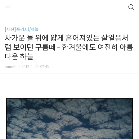
[사진]풍경,터/하늘
차가운 물 위에 얇게 흩어져있는 살얼음처
럼 보이던 구름떼 - 한겨울에도 여전히 아름
다운 하늘
sound4u
2012. 1. 29. 07:45