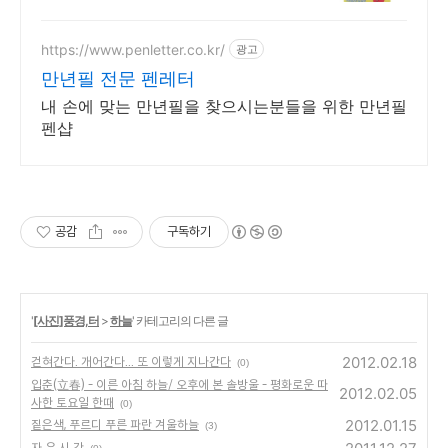
는 팬시피아로!
https://www.penletter.co.kr/
광고
만년필 전문 펜레터
내 손에 맞는 만년필을 찾으시는분들을 위한 만년필
펜샵
공감
구독하기
'
[사진]풍경,터
>
하늘
' 카테고리의 다른 글
2012.02.18
걷혀간다. 개어간다... 또 이렇게 지나간다
(0)
입춘(立春) - 이른 아침 하늘/ 오후에 본 솔방울 - 평화로운 따
2012.02.05
사한 토요일 한때
(0)
2012.01.15
짙은색, 푸르디 푸른 파란 겨울하늘
(3)
자.유.시.간