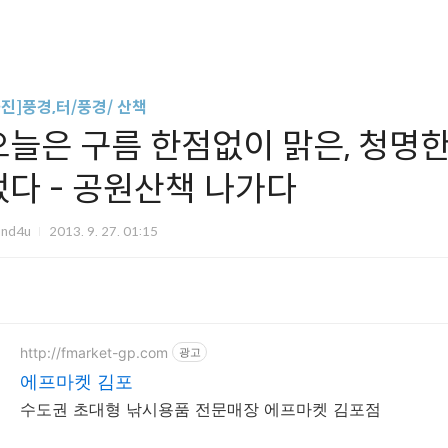
사진]풍경,터/풍경/ 산책
오늘은 구름 한점없이 맑은, 청명한
었다 - 공원산책 나가다
und4u
2013. 9. 27. 01:15
http://fmarket-gp.com
광고
에프마켓 김포
수도권 초대형 낚시용품 전문매장 에프마켓 김포점