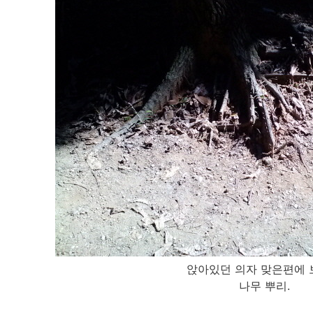
앉아있던 의자 맞은편에
나무 뿌리.