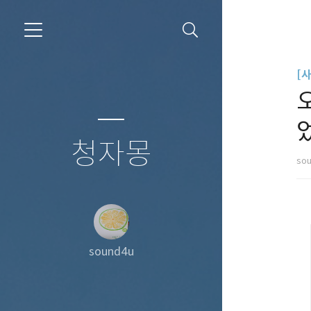
[
청자몽
so
sound4u