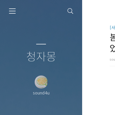
[
청자몽
so
sound4u