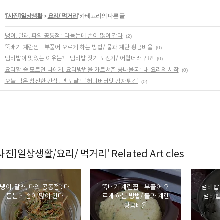
'
[사진]일상생활
>
요리/ 먹거리
' 카테고리의 다른 글
냉이, 달래, 파의 공통점 : 다듬는데 손이 많이 간다
(2)
뚝배기 계란찜 - 부풀어 오르게 하는 방법/ 물과 계란 황금비율
(0)
냄비밥이 맛있는 이유는? - 냄비밥 짓기 도전기/ 어렵더라구요!
(0)
요리할 줄 모르던 나에게, 요리방법을 가르쳐준 콩나물국 : 내 요리의 시작
(0)
오늘 먹은 참신한 간식 : 맥도날드 '허니버터맛 감자튀김'
(0)
[사진]일상생활/요리/ 먹거리' Related Articles
냉이, 달래, 파의 공통점 : 다
뚝배기 계란찜 - 부풀어 오
냄비밥이
듬는데 손이 많이 간다
르게 하는 방법/ 물과 계란
냄비밥
황금비율