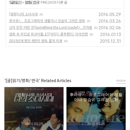
'
[글]읽기
>
영화/ 연극
' 카테고리의 다른 글
2016.05.29
(영화)나의 소녀시대
(0)
2016.03.26
후아유>... 프로그래머의 생활이나 모습이 그려진 영화
(2)
2016.02.06
신이 만든 어떤 것(Something the Lord made)>...것처럼
(0)
2016.01.13
영화 속 주인공 피규어들, ET(이티)/ 쿵푸팬더/ 아이언맨
(0)
2015.12.31
2015년에 봤던 8편의 영화, 짧게 리뷰
(0)
'[글]읽기/영화/ 연극' Related Articles
more
(영화)나의 소녀시대
후아유>... 프로그래머의 생활
이나 모습이 그려진 영화
2016.05.29
2016.03.26