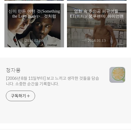
신이 만든 어떤 것(Something
영화 속 주인공 피규어들,
the Lord made)>...것처럼
ET(이티)/ 쿵푸팬더/ 아이언맨
2016.02.06
2016.01.13
청자몽
[2006년 8월 11일부터] 보고 느끼고 생각한 것들을 담습
니다. 소중한 순간을 기록합니다.
구독하기