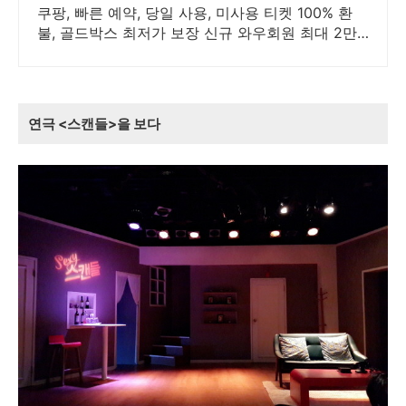
가
쿠팡, 빠른 예약, 당일 사용, 미사용 티켓 100% 환
불, 골드박스 최저가 보장 신규 와우회원 최대 2만3
천원 쿠폰팩+5% 추가적립 혜택! 여행도 이제 쿠팡
에서!
연극 <스캔들>을 보다