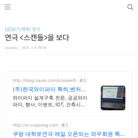
[글]읽기/영화/ 연극
연극 <스캔들>을 보다
sound4u
2016. 3. 8. 00:00
http://blog.naver.com/koreawifi
광고
(주)한국와이파이 특허,벤처
1:1 맞춤 상담 및 견적
와이파이 설계구축 전문, 공공와이
파이, 행사, 이벤트, IOT, 건축시설
와이파이 설계 구축 프로모션 전문
회사, 팝업스토어 등 다수 레퍼런
스 보유
http://m.coupang.com
광고
쿠팡 대학로연극 매일 오픈되는 와우회원 특