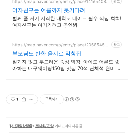
https://map.naver.com/p/entry/place/141654083
광고
4
여자친구는 여름까지 못기다려
벌써 줄 서기 시작한 대학로 데이트 필수 식당 희희!
여자친구는 여기가려고 공연봐
https://map.naver.com/p/entry/place/205854520
광고
4
부모님도 반한 을지로 막창집
질기지 않고 부드러운 숙성 막창. 아이도 어른도 좋
아하는 대구웨이팅150팀 맛집 70석 단체석 완비 최
대 70석 완비! 구워 나와 쾌적하고 실패 없는 을지
로 회식
1
구독하기
'
[사진]일상생활
>
전시회/ 관람
' 카테고리의 다른 글