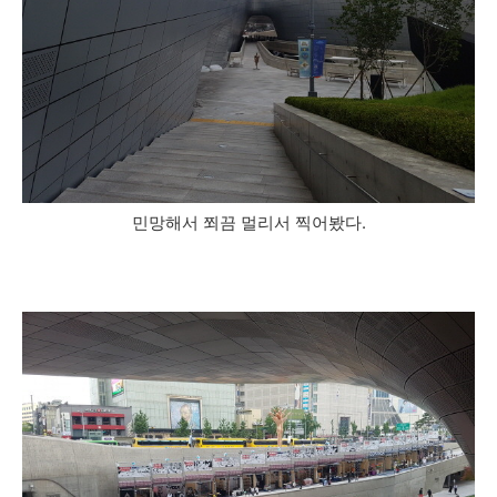
민망해서 쬐끔 멀리서 찍어봤다.