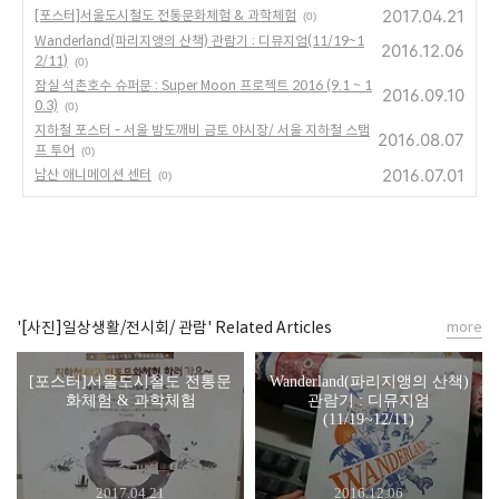
2017.04.21
[포스터]서울도시철도 전통문화체험 & 과학체험
(0)
Wanderland(파리지앵의 산책) 관람기 : 디뮤지엄(11/19~1
2016.12.06
2/11)
(0)
잠실 석촌호수 슈퍼문 : Super Moon 프로젝트 2016 (9.1 ~ 1
2016.09.10
0.3)
(0)
지하철 포스터 - 서울 밤도깨비 금토 야시장/ 서울 지하철 스탬
2016.08.07
프 투어
(0)
2016.07.01
남산 애니메이션 센터
(0)
'[사진]일상생활/전시회/ 관람' Related Articles
more
[포스터]서울도시철도 전통문
Wanderland(파리지앵의 산책)
화체험 & 과학체험
관람기 : 디뮤지엄
(11/19~12/11)
2017.04.21
2016.12.06