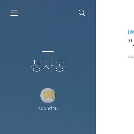
[
so
청자몽
sound4u