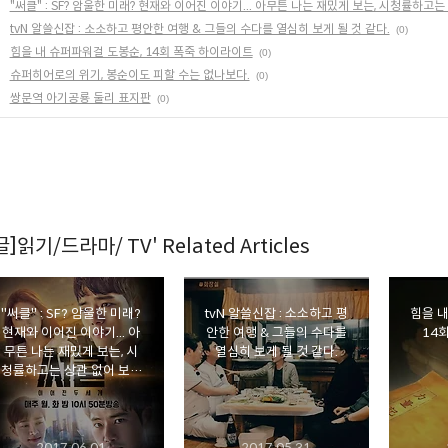
"써클" : SF? 암울한 미래? 현재와 이어진 이야기... 아무튼 나는 재밌게 보는, 시청률하고는
tvN 알쓸신잡 : 소소하고 평안한 여행 & 그들의 수다를 열심히 보게 될 것 같다.
(0)
힘을 내 슈퍼파워걸 도봉순, 14회 폭죽 하이라이트
(0)
슈퍼히어로의 위기, 봉순이도 피할 수는 없나보다.
(0)
쌍문역 아기공룡 둘리 표지판
(0)
글]읽기/드라마/ TV' Related Articles
"써클" : SF? 암울한 미래?
tvN 알쓸신잡 : 소소하고 평
힘을 내
현재와 이어진 이야기... 아
안한 여행 & 그들의 수다를
14
무튼 나는 재밌게 보는, 시
열심히 보게 될 것 같다.
청률하고는 상관 없어 보이
는 tvN 드라마
2017.06.01
2017.05.31