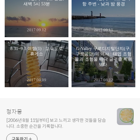
새벽 5시 53분
항 주변 - 낮과 밤 풍경
2017.09.12
2017.09.11
8.31~9.3 여행(1) : 고속도로
G-Valley 구로디지털단지(구.
휴게소
구로공단)의 역사 : 태엽 조형
물과 조형물 바닥 글귀를 찍어
보다.
2017.09.09
2017.08.12
청자몽
[2006년 8월 11일부터] 보고 느끼고 생각한 것들을 담습
니다. 소중한 순간을 기록합니다.
구독하기