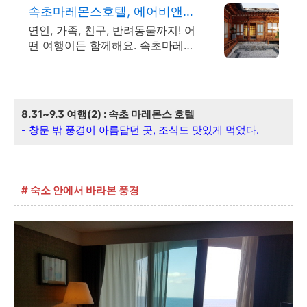
속초마레몬스호텔, 에어비앤비
속초 설악산과 바다
연인, 가족, 친구, 반려동물까지! 어
떤 여행이든 함께해요. 속초마레몬
스호텔. 주방, 수영장, 자쿠지, 아기
침대. 필요한 모든 게 갖춰진 숙소
를 예약하세요.
8.31~9.3 여행(2) : 속초 마레몬스
호텔
- 창문 밖 풍경이 아름답던 곳, 조식도 맛있게 먹었다.
# 숙소 안에서 바라본 풍경