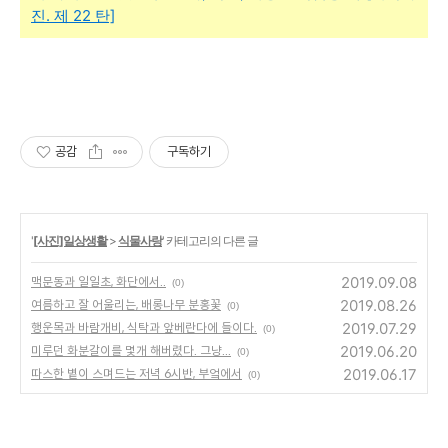
진. 제 22 탄]
공감
구독하기
'
[사진]일상생활
>
식물사랑
' 카테고리의 다른 글
2019.09.08
맥문동과 일일초, 화단에서..
(0)
2019.08.26
여름하고 잘 어울리는, 배롱나무 분홍꽃
(0)
2019.07.29
행운목과 바람개비, 식탁과 앞베란다에 들이다.
(0)
2019.06.20
미루던 화분갈이를 몇개 해버렸다. 그냥...
(0)
2019.06.17
따스한 볕이 스며드는 저녁 6시반, 부엌에서
(0)