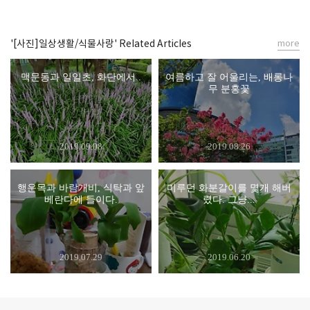
'[사진]일상생활/식물사랑' Related Articles
more
맥문동과 일일초, 화단에서..
여름하고 잘 어울리는, 배롱나
무 분홍꽃
2019.09.08
2019.08.26
행운목과 바람개비, 식탁과 앞
미루던 화분갈이를 몇개 해버
베란다에 들이다.
렸다. 그냥...
2019.07.29
2019.06.20