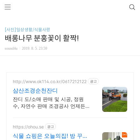
[사진]일상생활/식물사랑
배롱나무 분홍꽃이 활짝!
sound4u
2019. 8. 5. 23:59
http://www.ok114.co.kr/0617212122
광고
삼산조경순천잔디
잔디 도/소매 판매 및 시공, 정원
수, 자연수 판매 조경공사 언제든
상담가능
https://ohou.se
광고
식물 쇼핑은 오늘의집! 방 꾸미