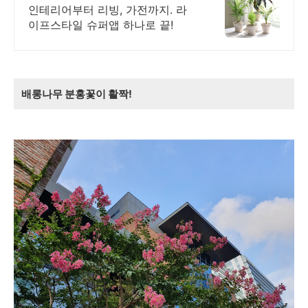
기 필수앱, 오늘의집
인테리어부터 리빙, 가전까지. 라
이프스타일 슈퍼앱 하나로 끝!
배롱나무 분홍꽃이 활짝!