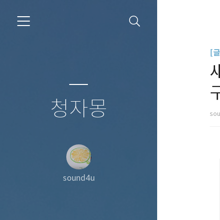
[
청자몽
so
sound4u