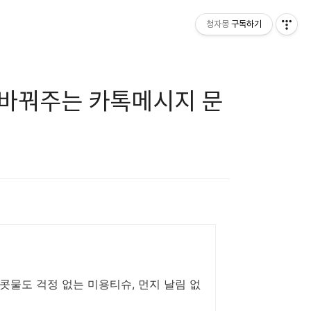
청자몽
구독하기
 바꿔주는 카톡메시지 문
콧물도 걱정 없는 미용티슈, 먼지 날림 없