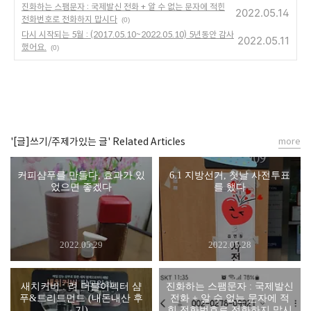
진화하는 스팸문자 : 국제발신 전화 + 알 수 없는 문자에 적힌
2022.05.14
전화번호로 전화하지 맙시다
(0)
다시 시작되는 5월 : (2017.05.10~2022.05.10) 5년동안 감사
2022.05.11
했어요.
(0)
'[글]쓰기/주제가있는 글' Related Articles
more
커피샴푸를 만들다, 효과가 있
6.1 지방선거, 첫날 사전투표
었으면 좋겠다
를 했다
2022.05.29
2022.05.28
새치커버 : 려 더블이펙터 샴
진화하는 스팸문자 : 국제발신
푸&트리트먼트 (내돈내산 후
전화 + 알 수 없는 문자에 적
기)
힌 전화번호로 전화하지 맙시