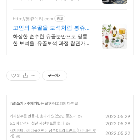
가 업체 가장빠른배차,전국운구가
능
http://봉쥬애리.com
광고
고인의 유골을 보석처럼 봉쥬
애리
화장한 순수한 유골분만으로 영롱
한 보석을. 유골보석 과정 참관가
능. 카드가능 사랑하는 사람이 항
상 내 옆에 있을 수 있도록, 그리울
땐 언제나 만질 수 있도록
2
구독하기
'
[글]쓰기
>
주제가있는 글
' 카테고리의 다른 글
2022.05.29
커피샴푸를 만들다, 효과가 있었으면 좋겠다
(0)
2022.05.28
6.1 지방선거, 첫날 사전투표를 했다
(0)
새치커버 : 려 더블이펙터 샴푸&트리트먼트 (내돈내산 후
2022.05.22
기)
(0)