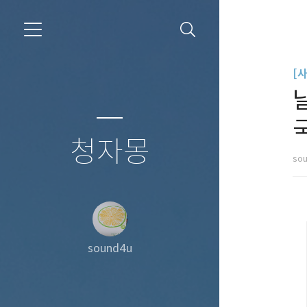
[
청자몽
so
sound4u