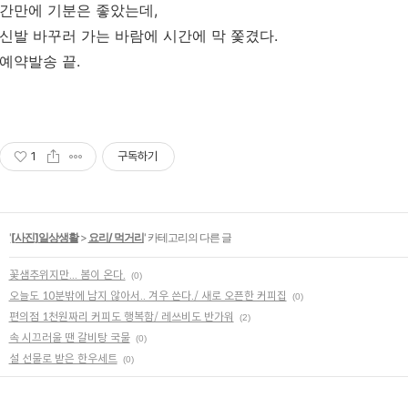
간만에 기분은 좋았는데,
신발 바꾸러 가는 바람에 시간에 막 쫓겼다.
예약발송 끝.
1
구독하기
'
[사진]일상생활
>
요리/ 먹거리
' 카테고리의 다른 글
꽃샘추위지만... 봄이 온다.
(0)
오늘도 10분밖에 남지 않아서.. 겨우 쓴다./ 새로 오픈한 커피집
(0)
편의점 1천원짜리 커피도 행복함/ 레쓰비도 반가워
(2)
속 시끄러울 땐 갈비탕 국물
(0)
설 선물로 받은 한우세트
(0)