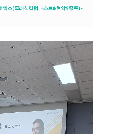
&콰르텟엑스(클래식칼럼니스트&현악4중주)-