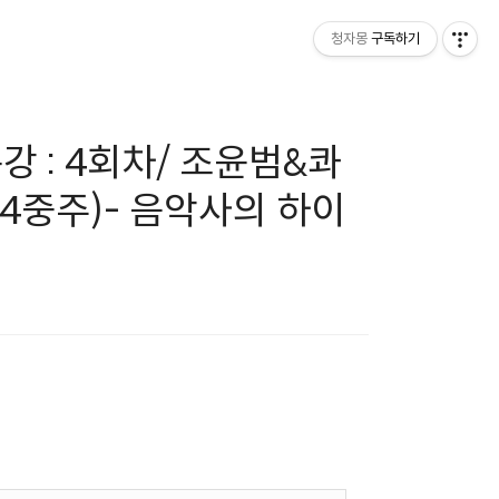
청자몽
구독하기
특강 : 4회차/ 조윤범&콰
중주)- 음악사의 하이