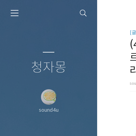
[
청자몽
so
sound4u