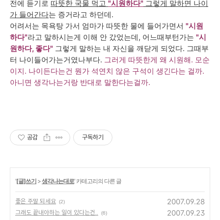
전에 듣기로
따뜻한 국물 먹고
"시원하다"
그렇게 말하면 나이
가 들어간다
는 증거라고 하던데.
어려서는 목욕탕 가서 엄마가 따뜻한 물에 들어가면서
"시원
하다"
라고 말하시는게 이해 안 갔었는데, 어느때부턴가는
"시
원하다, 좋다"
그렇게 말하는 내 자신을 깨닫게 되었다. 그때부
터 나이들어가는거였나부다.
그러게 따뜻한게 왜 시원해. 모순
이지. 나이든다는건 뭔가 석연치 않은 구석이 생긴다는 걸까.
아니면 생각나는거랑 반대로 말한다는걸까.
공감
구독하기
'
[글]쓰기
>
생각나는대로
' 카테고리의 다른 글
2007.09.28
좋은 주말 되세요
(2)
2007.09.23
그래도 끝내야하는 일이 있다는건..
(6)