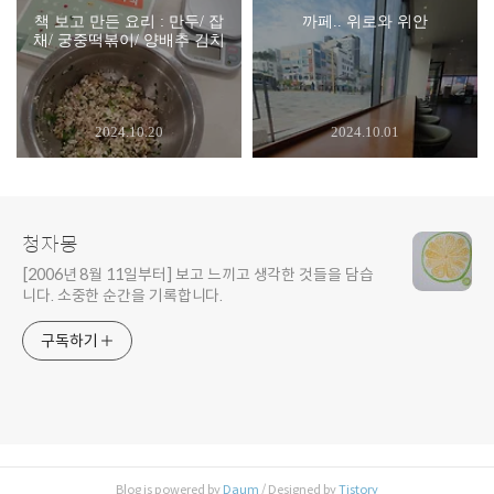
책 보고 만든 요리 : 만두/ 잡
까페.. 위로와 위안
채/ 궁중떡볶이/ 양배추 김치
2024.10.20
2024.10.01
청자몽
[2006년 8월 11일부터] 보고 느끼고 생각한 것들을 담습
니다. 소중한 순간을 기록합니다.
구독하기
Blog is powered by
Daum
/ Designed by
Tistory