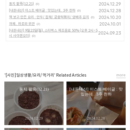
2024.12.29
동지 팥죽(12.21)
(0)
2024.12.28
[내돈내산] 이스트 베이글 : 맛있는데.. 3주 천하
(0)
2024.10.20
책 보고 만든 요리 : 만두/ 잡채/ 궁중떡볶이/ 양배추 김치
(0)
2024.10.01
까페.. 위로와 위안
(2)
[내돈내산] 9월23일(월), 스타벅스 제조음료 50% (오후 2시~5
2024.09.23
시 사이렌오더)
(0)
'[사진]일상생활/요리/ 먹거리' Related Articles
more
동지 팥죽(12.21)
[내돈내산] 이스트 베이글 : 맛
있는데.. 3주 천하
2024.12.29
2024.12.28