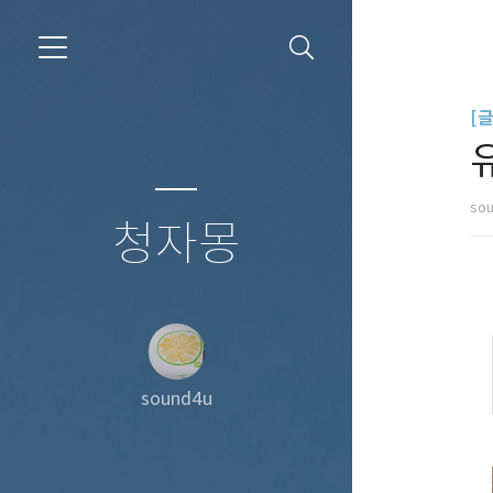
[
so
청자몽
sound4u