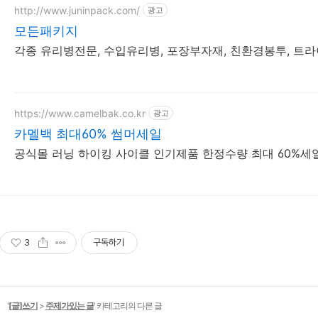
http://www.juninpack.com/
광고
모든패키지
각종 유리병전문, 수입유리병, 포장부자재, 친환경봉투, 트라
https://www.camelbak.co.kr
광고
카멜백 최대60% 썸머세일
공식몰 러닝 하이킹 사이클 인기제품 한정수량 최대 60%세
3
구독하기
'
[글]쓰기
>
주제가있는 글
' 카테고리의 다른 글