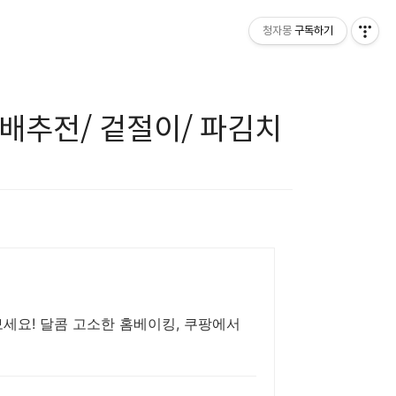
청자몽
구독하기
 배추전/ 겉절이/ 파김치
보세요! 달콤 고소한 홈베이킹, 쿠팡에서