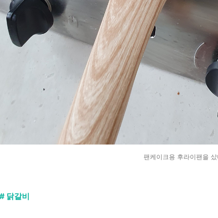
팬케이크용 후라이팬을 샀
# 닭갈비