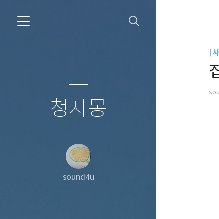
[
so
청자몽
sound4u